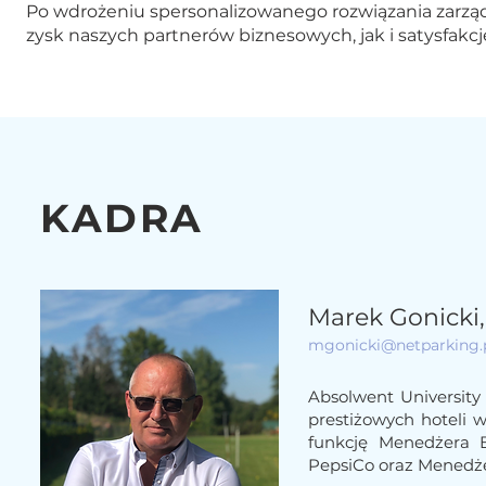
Po wdrożeniu spersonalizowanego rozwiązania zar
zysk naszych partnerów biznesowych, jak i satysfakcj
KADRA
Marek Gonicki,
mgonicki@netparking.
Absolwent University
prestiżowych hoteli w
funkcję Menedżera 
PepsiCo oraz Menedże